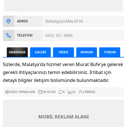
Battalgazi/MALATYA
ADRES
0422 321 4680
TELEFON
HAKKINDA
GALERİ
VİDEO
KONUM
YORUM
Sizlerde, Malatya'da hizmet veren Murat Büfe'ye gelerek
gerekli ihtiyaçlarınızı temin edebilirsiniz. İrtibat için
detaylı bilgiler iletişim bölümünde bulunmaktadır.
GIDA FIRMALARI
29 OCAK
0
32
CEBRAIL
MOBİL REKLAM ALANI