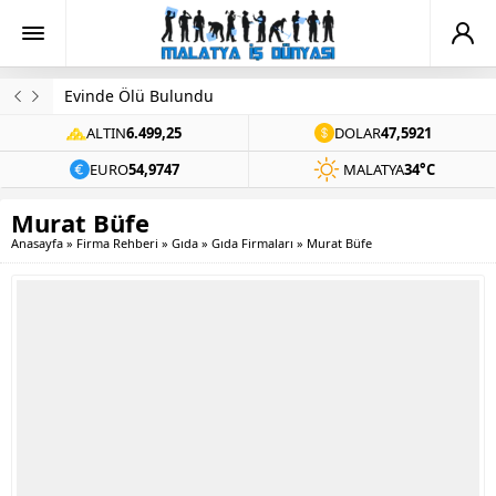
Evinde Ölü Bulundu
ALTIN
6.499,25
DOLAR
47,5921
EURO
54,9747
MALATYA
34°C
Murat Büfe
Anasayfa
»
Firma Rehberi
»
Gıda
»
Gıda Firmaları
»
Murat Büfe