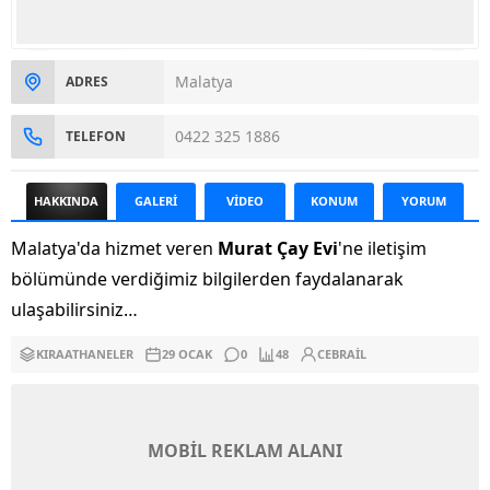
Malatya
ADRES
0422 325 1886
TELEFON
HAKKINDA
GALERİ
VİDEO
KONUM
YORUM
Malatya'da hizmet veren
Murat Çay Evi
'ne iletişim
bölümünde verdiğimiz bilgilerden faydalanarak
ulaşabilirsiniz…
KIRAATHANELER
29 OCAK
0
48
CEBRAIL
MOBİL REKLAM ALANI