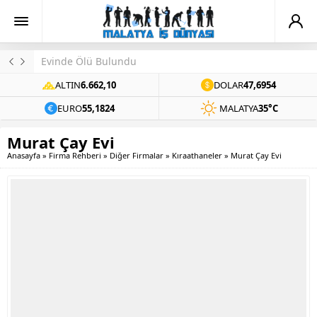
Evinde Ölü Bulundu
ALTIN
6.662,10
DOLAR
47,6954
EURO
55,1824
MALATYA
35°C
Murat Çay Evi
Anasayfa
»
Firma Rehberi
»
Diğer Firmalar
»
Kıraathaneler
»
Murat Çay Evi