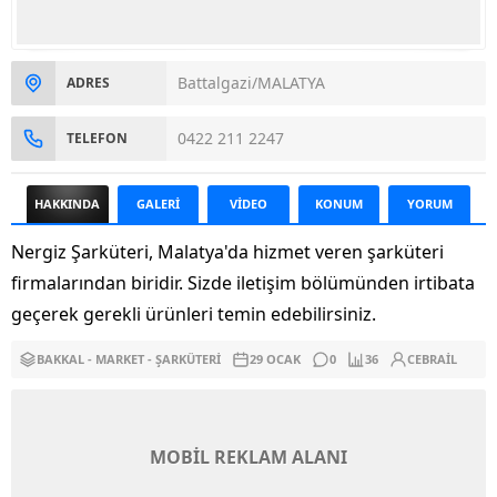
Battalgazi/MALATYA
ADRES
0422 211 2247
TELEFON
HAKKINDA
GALERİ
VİDEO
KONUM
YORUM
Nergiz Şarküteri, Malatya'da hizmet veren şarküteri
firmalarından biridir. Sizde iletişim bölümünden irtibata
geçerek gerekli ürünleri temin edebilirsiniz.
BAKKAL - MARKET - ŞARKÜTERI
29 OCAK
0
36
CEBRAIL
MOBİL REKLAM ALANI