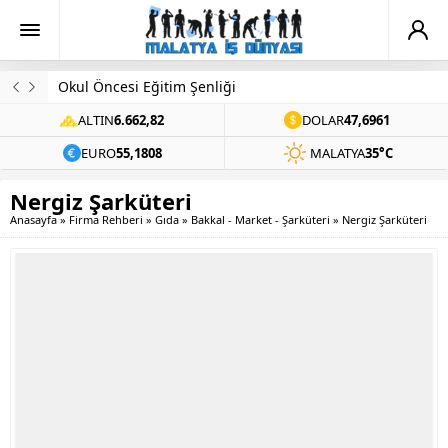
Okul Öncesi Eğitim Şenliği
ALTIN
6.662,82
DOLAR
47,6961
EURO
55,1808
MALATYA
35°C
Nergiz Şarküteri
Anasayfa
»
Firma Rehberi
»
Gıda
»
Bakkal - Market - Şarküteri
»
Nergiz Şarküteri