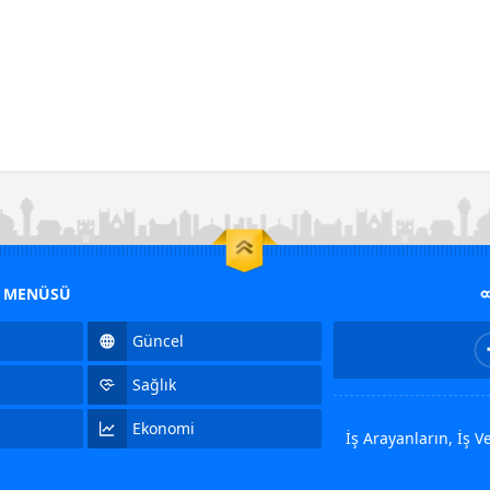
M MENÜSÜ
Güncel
Sağlık
Ekonomi
İş Arayanların, İş 