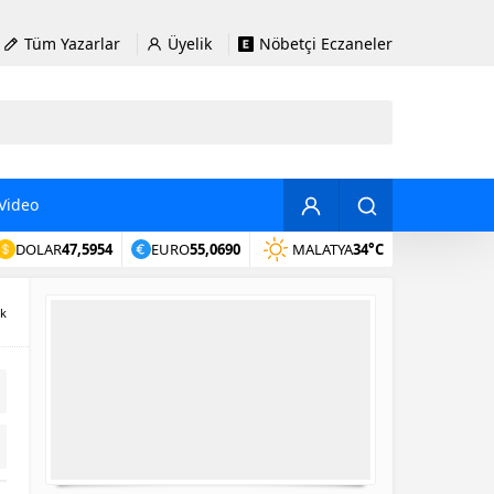
Tüm Yazarlar
Üyelik
Nöbetçi Eczaneler
Video
DOLAR
47,5954
EURO
55,0690
MALATYA
34°C
ik