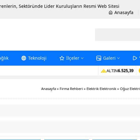
erenlerin, Sektöründe Lider Kuruluşların Resmi Web Sitesi
Anasayfa
ağlık
Teknoloji
İlçeler
Galeri
ALTIN
6.525,39
Anasayfa
»
Firma Rehberi
»
Elektrik Elektronik
»
Oğuz Elektr