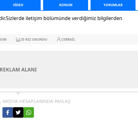
VİDEO
KONUM
YORUM
LAR
r.Sizlerde iletişim bölümünde verdiğimiz bilgilerden
RUM
25
KEZ OKUNDU
CEBRAIL
REKLAM ALANI
L MEDYA HESAPLARINDA PAYLAŞ