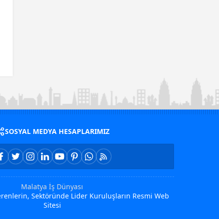
SOSYAL MEDYA HESAPLARIMIZ
Malatya İş Dünyası
Verenlerin, Sektöründe Lider Kuruluşların Resmi Web
Sitesi