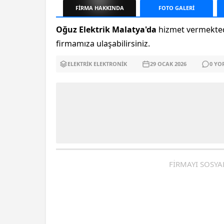
FİRMA
HAKKINDA
FOTO
GALERİ
Oğuz Elektrik Malatya'da
hizmet vermektedi
firmamıza ulaşabilirsiniz.
ELEKTRIK ELEKTRONIK
29 OCAK
2026
0
YO
FİRMAYI SOSYA