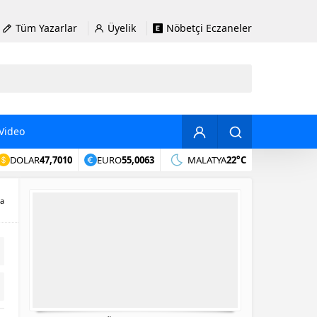
Tüm Yazarlar
Üyelik
Nöbetçi Eczaneler
Video
DOLAR
47,7010
EURO
55,0063
MALATYA
22°C
ta