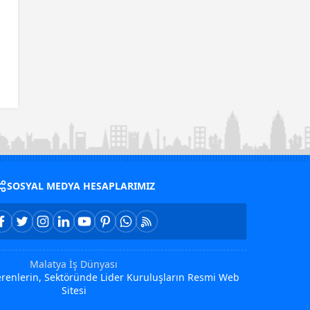
SOSYAL MEDYA HESAPLARIMIZ
Malatya İş Dünyası
Verenlerin, Sektöründe Lider Kuruluşların Resmi Web
Sitesi