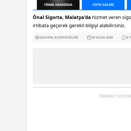
FİRMA
HAKKINDA
FOTO
GALERİ
Önal Sigorta, Malatya'da
hizmet veren sigor
irtibata geçerek gerekli bilgiyi alabilirsiniz.
SIGORTA ACENTELIKLERI
29 OCAK
2026
0
Y
FİRMAYI SOSYA