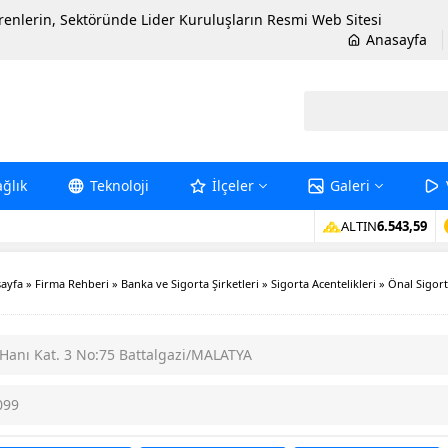
erenlerin, Sektöründe Lider Kuruluşların Resmi Web Sitesi
Anasayfa
ağlık
Teknoloji
İlçeler
Galeri
ALTIN
6.543,59
ayfa
»
Firma Rehberi
»
Banka ve Sigorta Şirketleri
»
Sigorta Acentelikleri
»
Önal Sigor
 Hanı Kat. 3 No:75 Battalgazi/MALATYA
099