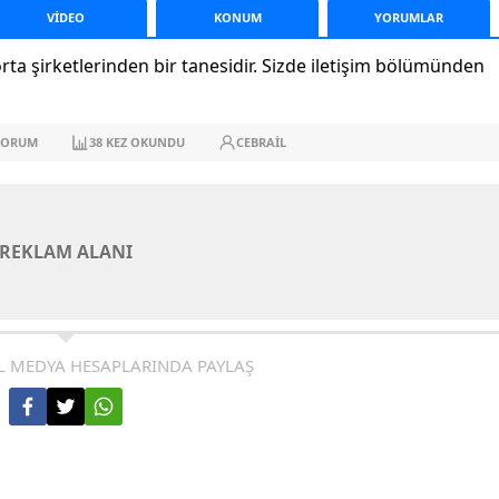
VİDEO
KONUM
YORUM
LAR
ta şirketlerinden bir tanesidir. Sizde iletişim bölümünden
ORUM
38
KEZ OKUNDU
CEBRAIL
REKLAM ALANI
L MEDYA HESAPLARINDA PAYLAŞ