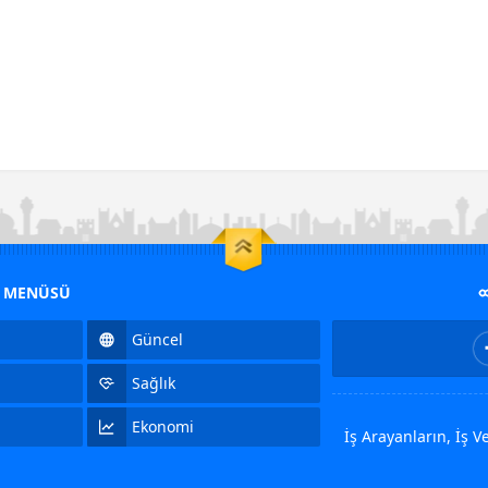
M MENÜSÜ
Güncel
Sağlık
Ekonomi
İş Arayanların, İş 