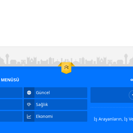
M MENÜSÜ
Güncel
Sağlık
Ekonomi
İş Arayanların, İş 