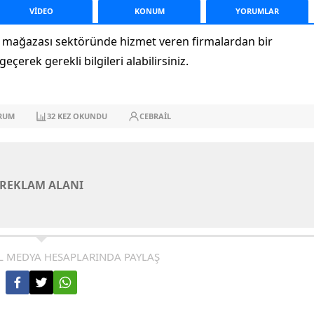
VİDEO
KONUM
YORUM
LAR
ış mağazası sektöründe hizmet veren firmalardan bir
eçerek gerekli bilgileri alabilirsiniz.
RUM
32
KEZ OKUNDU
CEBRAIL
REKLAM ALANI
L MEDYA HESAPLARINDA PAYLAŞ