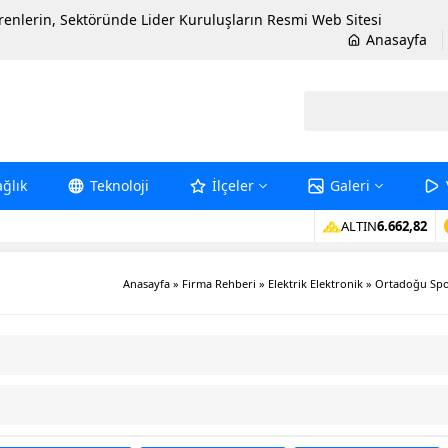
erenlerin, Sektöründe Lider Kuruluşların Resmi Web Sitesi
Anasayfa
ağlık
Teknoloji
İlçeler
Galeri
ALTIN
6.662,82
Anasayfa
»
Firma Rehberi
»
Elektrik Elektronik
»
Ortadoğu Spo