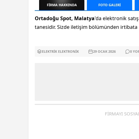
FİRMA
HAKKINDA
FOTO
GALERİ
Ortadoğu Spot, Malatya
'da elektronik sat
tanesidir. Sizde iletişim bölümünden irtibata g
ELEKTRIK ELEKTRONIK
29 OCAK
2026
0
YO
FİRMAYI SOSYA