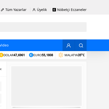
Tüm Yazarlar
Üyelik
Nöbetçi Eczaneler
Video
DOLAR
47,6961
EURO
55,1808
MALATYA
35°C
t