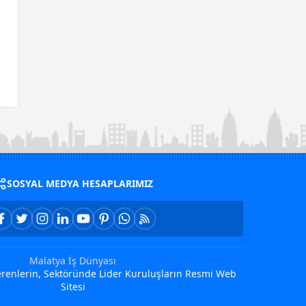
SOSYAL MEDYA HESAPLARIMIZ
Malatya İş Dünyası
Verenlerin, Sektöründe Lider Kuruluşların Resmi Web
Sitesi