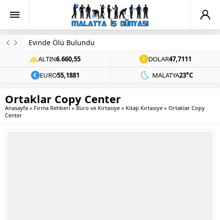
Evinde Ölü Bulundu
ALTIN
6.660,55
DOLAR
47,7111
EURO
55,1881
MALATYA
23°C
Ortaklar Copy Center
Anasayfa
»
Firma Rehberi
»
Büro ve Kırtasiye
»
Kitap Kırtasiye
»
Ortaklar Copy
Center