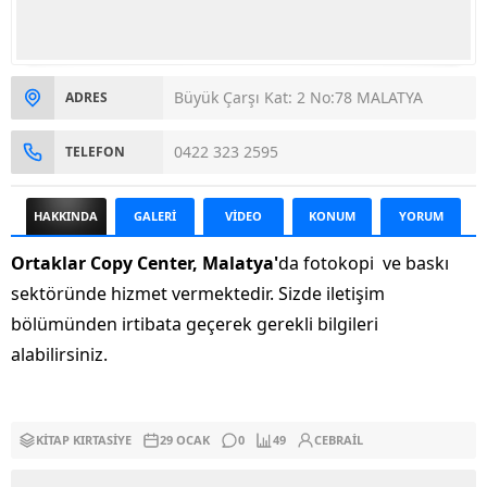
Büyük Çarşı Kat: 2 No:78 MALATYA
ADRES
0422 323 2595
TELEFON
HAKKINDA
GALERİ
VİDEO
KONUM
YORUM
Ortaklar Copy Center, Malatya'
da fotokopi ve baskı
sektöründe hizmet vermektedir. Sizde iletişim
bölümünden irtibata geçerek gerekli bilgileri
alabilirsiniz.
KITAP KIRTASIYE
29 OCAK
0
49
CEBRAIL