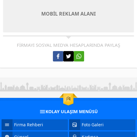
MOBİL REKLAM ALANI
FİRMAYI SOSYAL MEDYA HESAPLARINDA PAYLAŞ
KOLAY ULAŞIM MENÜSÜ
Firma Rehberi
Foto Galeri
Güncel
Kadınca