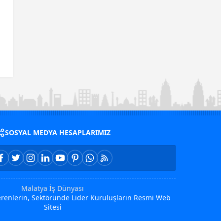
SOSYAL MEDYA HESAPLARIMIZ
Malatya İş Dünyası
Verenlerin, Sektöründe Lider Kuruluşların Resmi Web
Sitesi