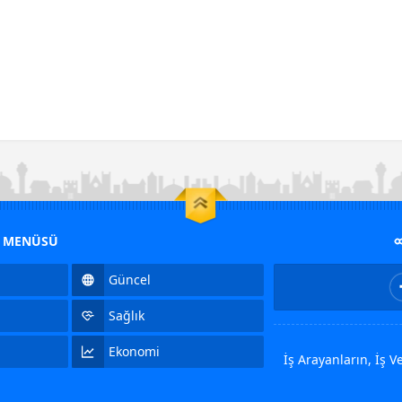
M MENÜSÜ
Güncel
Sağlık
Ekonomi
İş Arayanların, İş 