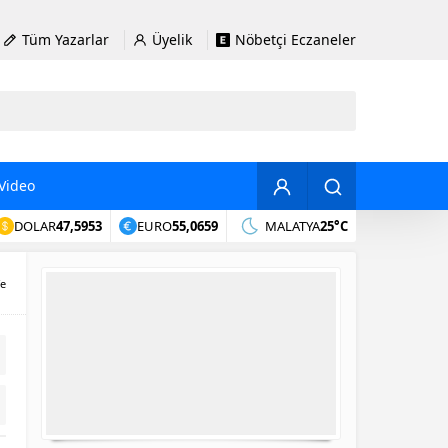
Tüm Yazarlar
Üyelik
Nöbetçi Eczaneler
Video
DOLAR
47,5953
EURO
55,0659
MALATYA
25°C
fe