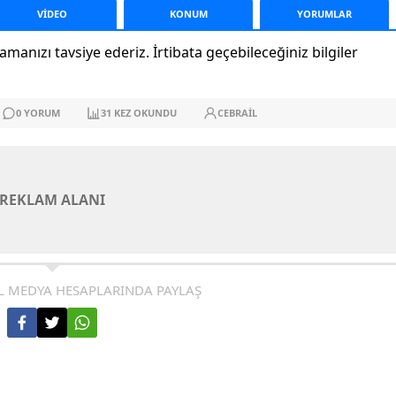
VİDEO
KONUM
YORUM
LAR
anızı tavsiye ederiz. İrtibata geçebileceğiniz bilgiler
0
YORUM
31
KEZ OKUNDU
CEBRAIL
REKLAM ALANI
L MEDYA HESAPLARINDA PAYLAŞ