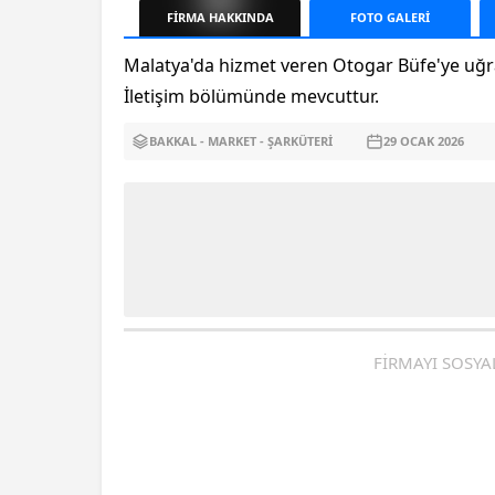
FİRMA
HAKKINDA
FOTO
GALERİ
Malatya'da hizmet veren Otogar Büfe'ye uğram
İletişim bölümünde mevcuttur.
BAKKAL - MARKET - ŞARKÜTERI
29 OCAK
2026
FİRMAYI SOSYA