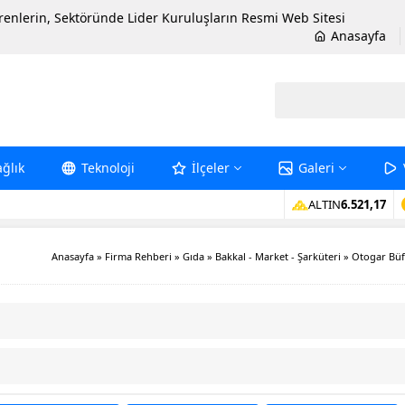
erenlerin, Sektöründe Lider Kuruluşların Resmi Web Sitesi
Anasayfa
ağlık
Teknoloji
İlçeler
Galeri
ALTIN
6.521,17
Anasayfa
»
Firma Rehberi
»
Gıda
»
Bakkal - Market - Şarküteri
»
Otogar Bü