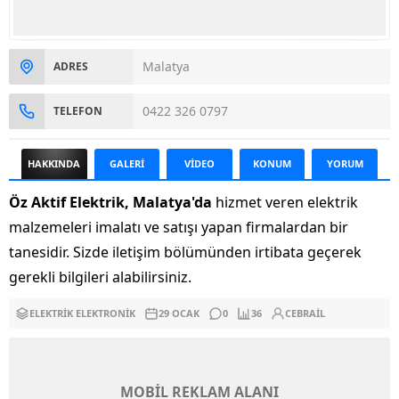
Malatya
ADRES
0422 326 0797
TELEFON
HAKKINDA
GALERİ
VİDEO
KONUM
YORUM
Öz Aktif Elektrik, Malatya'da
hizmet veren elektrik
malzemeleri imalatı ve satışı yapan firmalardan bir
tanesidir. Sizde iletişim bölümünden irtibata geçerek
gerekli bilgileri alabilirsiniz.
ELEKTRIK ELEKTRONIK
29 OCAK
0
36
CEBRAIL
MOBİL REKLAM ALANI