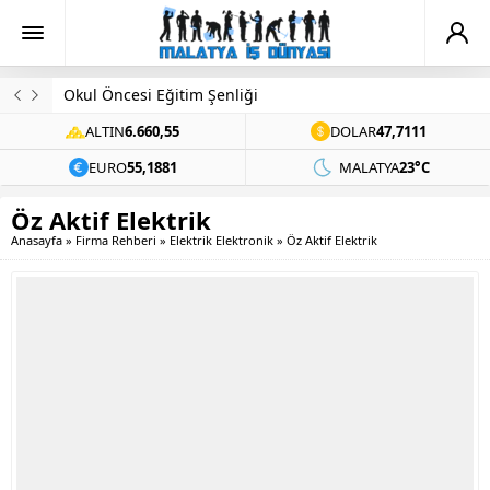
Okul Öncesi Eğitim Şenliği
ALTIN
6.660,55
DOLAR
47,7111
EURO
55,1881
MALATYA
23°C
Öz Aktif Elektrik
Anasayfa
»
Firma Rehberi
»
Elektrik Elektronik
»
Öz Aktif Elektrik