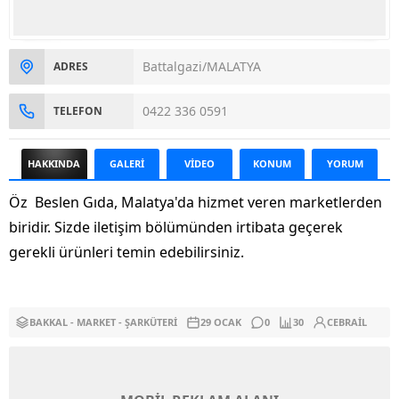
Battalgazi/MALATYA
ADRES
0422 336 0591
TELEFON
HAKKINDA
GALERİ
VİDEO
KONUM
YORUM
Öz Beslen Gıda, Malatya'da hizmet veren marketlerden
biridir. Sizde iletişim bölümünden irtibata geçerek
gerekli ürünleri temin edebilirsiniz.
BAKKAL - MARKET - ŞARKÜTERI
29 OCAK
0
30
CEBRAIL