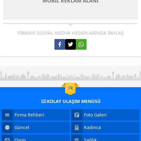
MOBİL REKLAM ALANI
FİRMAYI SOSYAL MEDYA HESAPLARINDA PAYLAŞ
KOLAY ULAŞIM MENÜSÜ
Firma Rehberi
Foto Galeri
Güncel
Kadınca
Oyun
Sağlık