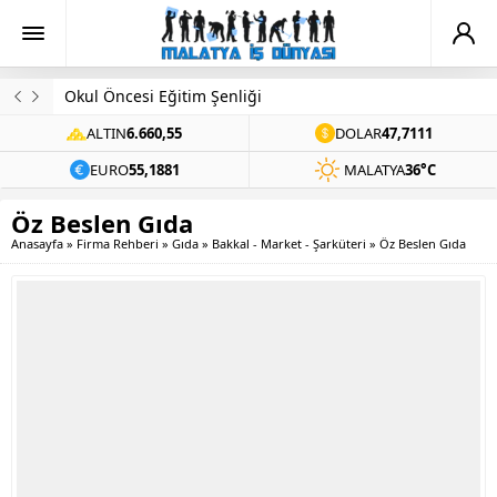
Evinde Ölü Bulundu
ALTIN
6.660,55
DOLAR
47,7111
EURO
55,1881
MALATYA
36°C
Öz Beslen Gıda
Anasayfa
»
Firma Rehberi
»
Gıda
»
Bakkal - Market - Şarküteri
»
Öz Beslen Gıda