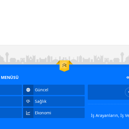
M MENÜSÜ
Güncel
Sağlık
Ekonomi
İş Arayanların, İş 