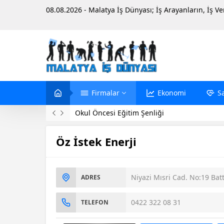
08.08.2026 - Malatya İş Dünyası; İş Arayanların, İş V
Firmalar
Ekonomi
S
Evinde Ölü Bulundu
Öz İstek Enerji
Niyazi Mısri Cad. No:19 Ba
ADRES
0422 322 08 31
TELEFON