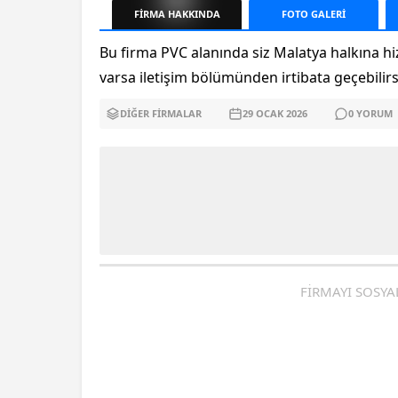
FİRMA
HAKKINDA
FOTO
GALERİ
Bu firma PVC alanında siz Malatya halkına hiz
varsa iletişim bölümünden irtibata geçebilirs
DIĞER FIRMALAR
29 OCAK
2026
0
YORUM
FİRMAYI SOSYA