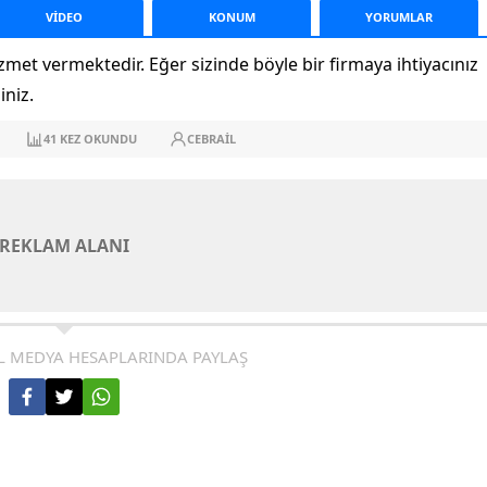
VİDEO
KONUM
YORUM
LAR
met vermektedir. Eğer sizinde böyle bir firmaya ihtiyacınız
iniz.
41
KEZ OKUNDU
CEBRAIL
REKLAM ALANI
L MEDYA HESAPLARINDA PAYLAŞ