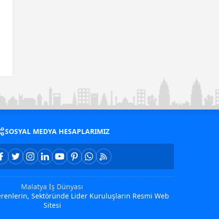
SOSYAL MEDYA HESAPLARIMIZ
Malatya İş Dünyası
Verenlerin, Sektöründe Lider Kuruluşların Resmi Web
Sitesi