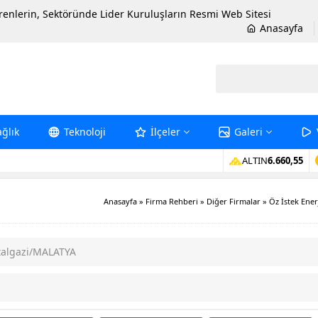
erenlerin, Sektöründe Lider Kuruluşların Resmi Web Sitesi
Anasayfa
ağlık
Teknoloji
İlçeler
Galeri
ALTIN
6.660,55
Anasayfa
»
Firma Rehberi
»
Diğer Firmalar
»
Öz İstek Ener
ttalgazi/MALATYA