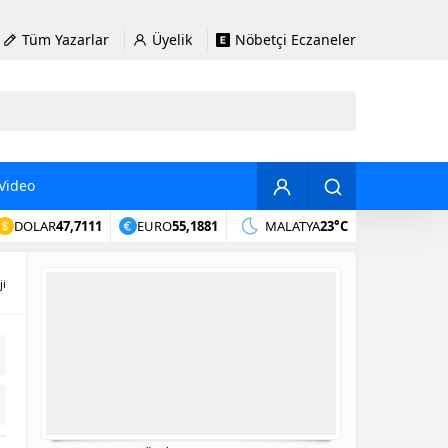
Tüm Yazarlar
Üyelik
Nöbetçi Eczaneler
Video
DOLAR
47,7111
EURO
55,1881
MALATYA
23°C
ji