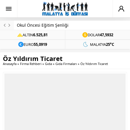
Okul Öncesi Eğitim Şenliği
ALTIN
6.525,81
DOLAR
47,5932
EURO
55,0919
MALATYA
25°C
Öz Yıldırım Ticaret
Anasayfa
»
Firma Rehberi
»
Gıda
»
Gıda Firmaları
»
Öz Yıldırım Ticaret