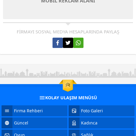
MOBİL REKLAM ALANI
FİRMAYI SOSYAL MEDYA HESAPLARINDA PAYLAŞ
KOLAY ULAŞIM MENÜSÜ
Firma Rehberi
Foto Galeri
Güncel
Kadınca
Oyun
Sağlık