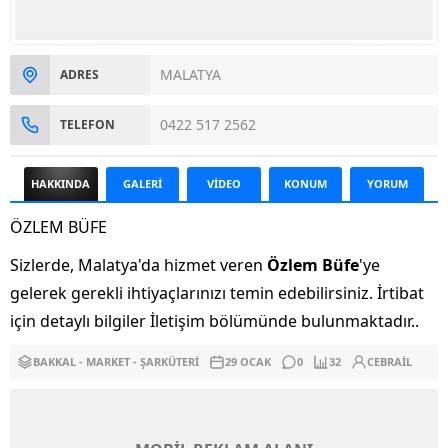
MALATYA
ADRES
0422 517 2562
TELEFON
HAKKINDA
GALERİ
VİDEO
KONUM
YORUM
ÖZLEM BÜFE
Sizlerde, Malatya'da hizmet veren
Özlem Büfe
'ye
gelerek gerekli ihtiyaçlarınızı temin edebilirsiniz. İrtibat
için detaylı bilgiler İletişim bölümünde bulunmaktadır..
BAKKAL - MARKET - ŞARKÜTERI
29 OCAK
0
32
CEBRAIL