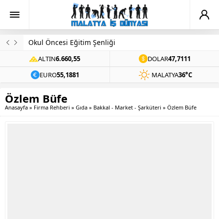
Okul Öncesi Eğitim Şenliği
ALTIN
6.660,55
DOLAR
47,7111
EURO
55,1881
MALATYA
36°C
Özlem Büfe
Anasayfa
»
Firma Rehberi
»
Gıda
»
Bakkal - Market - Şarküteri
»
Özlem Büfe