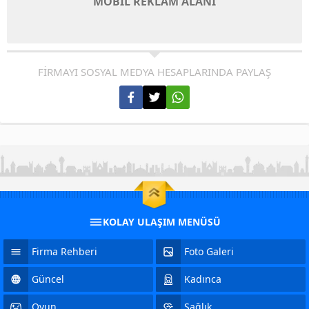
MOBİL REKLAM ALANI
FİRMAYI SOSYAL MEDYA HESAPLARINDA PAYLAŞ
KOLAY ULAŞIM MENÜSÜ
Firma Rehberi
Foto Galeri
Güncel
Kadınca
Oyun
Sağlık