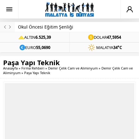
Evinde Ölü Bulundu
ALTIN
6.525,39
DOLAR
47,5954
EURO
55,0690
MALATYA
34°C
Paşa Yapı Teknik
Anasayfa
»
Firma Rehberi
»
Demir Çelik Cam ve Aliminyum
»
Demir Çelik Cam ve
Aliminyum
»
Paşa Yapı Teknik