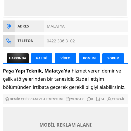
MALATYA
ADRES
0422 336 3102
TELEFON
HAKKINDA
GALERİ
VİDEO
KONUM
YORUM
Paşa Yapı Teknik, Malatya'da
hizmet veren demir ve
çelik atölyelerinden bir tanesidir. Sizde iletişim
bölümünden irtibata geçerek gerekli bilgiyi alabilirsiniz.
DEMIR ÇELIK CAM VE ALIMINYUM
29 OCAK
0
34
CEBRAIL
MOBİL REKLAM ALANI