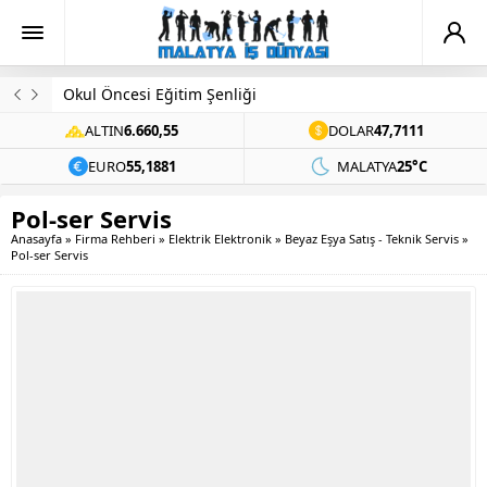
Okul Öncesi Eğitim Şenliği
ALTIN
6.660,55
DOLAR
47,7111
EURO
55,1881
MALATYA
25°C
Pol-ser Servis
Anasayfa
»
Firma Rehberi
»
Elektrik Elektronik
»
Beyaz Eşya Satış - Teknik Servis
»
Pol-ser Servis