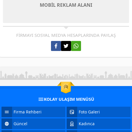
MOBİL REKLAM ALANI
FİRMAYI SOSYAL MEDYA HESAPLARINDA PAYLAŞ
KOLAY ULAŞIM MENÜSÜ
Firma Rehberi
Foto Galeri
Güncel
Kadınca