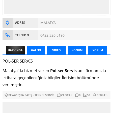
MALATYA
ADRES
0422 326 5196
TELEFON
HAKKINDA
GALERİ
VİDEO
KONUM
YORUM
POL-SER SERVİS
Malatya'da hizmet veren
Pol-ser Servis
adlı firmamızla
irtibata geçebileceğiniz bilgiler İletişim bölümünde
verilmiştir..
BEYAZ EŞYA SATIŞ - TEKNIK SERVIS
29 OCAK
0
53
CEBRAIL