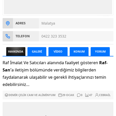
Malatya
ADRES
0422 323 3532
TELEFON
HAKKINDA
GALERİ
VİDEO
KONUM
YORUM
Raf İmalat Ve Satıcıları alanında faaliyet gösteren
Raf-
San'
a iletişim bölümünde verdiğimiz bilgilerden
faydalanarak ulaşabilir ve gerekli ihtiyaçlarınızı temin
edebilirsiniz…
DEMIR ÇELIK CAM VE ALIMINYUM
29 OCAK
0
47
CEBRAIL