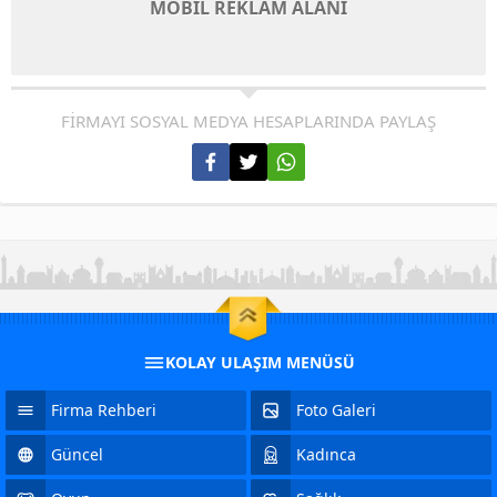
MOBİL REKLAM ALANI
FİRMAYI SOSYAL MEDYA HESAPLARINDA PAYLAŞ
KOLAY ULAŞIM MENÜSÜ
Firma Rehberi
Foto Galeri
Güncel
Kadınca