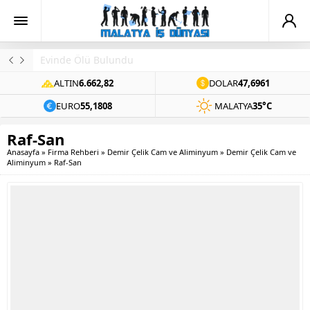
Evinde Ölü Bulundu
ALTIN
6.662,82
DOLAR
47,6961
EURO
55,1808
MALATYA
35°C
Raf-San
Anasayfa
»
Firma Rehberi
»
Demir Çelik Cam ve Aliminyum
»
Demir Çelik Cam ve
Aliminyum
»
Raf-San