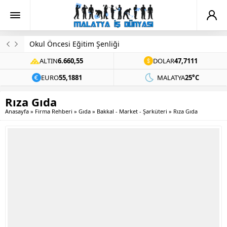
Okul Öncesi Eğitim Şenliği
ALTIN
6.660,55
DOLAR
47,7111
EURO
55,1881
MALATYA
25°C
Rıza Gıda
Anasayfa
»
Firma Rehberi
»
Gıda
»
Bakkal - Market - Şarküteri
»
Rıza Gıda