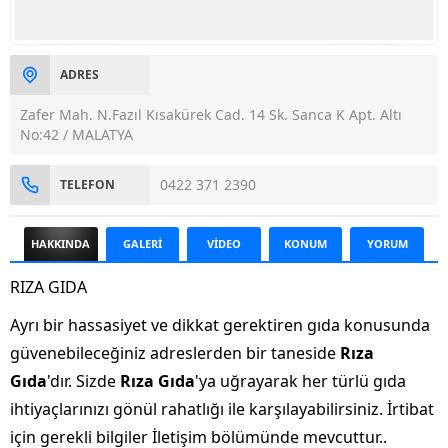
ADRES
Zafer Mah. N.Fazıl Kısakürek Cad. 14 Sk. Sanca K Apt. Altı
No:42 / MALATYA
0422 371 2390
TELEFON
HAKKINDA
GALERİ
VİDEO
KONUM
YORUM
RIZA GIDA
Ayrı bir hassasiyet ve dikkat gerektiren gıda konusunda
güvenebileceğiniz adreslerden bir taneside
Rıza
Gıda
'dır. Sizde
Rıza Gıda
'ya uğrayarak her türlü gıda
ihtiyaçlarınızı gönül rahatlığı ile karşılayabilirsiniz. İrtibat
için gerekli bilgiler İletişim bölümünde mevcuttur..