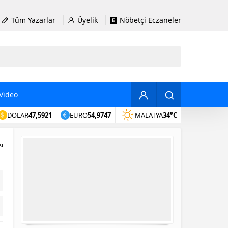
Tüm Yazarlar
Üyelik
Nöbetçi Eczaneler
Video
DOLAR
47,5921
EURO
54,9747
MALATYA
34°C
kı