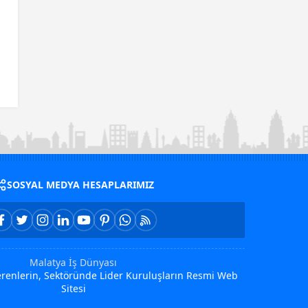
SOSYAL MEDYA HESAPLARIMIZ
Malatya İş Dünyası
Verenlerin, Sektöründe Lider Kuruluşların Resmi Web
Sitesi