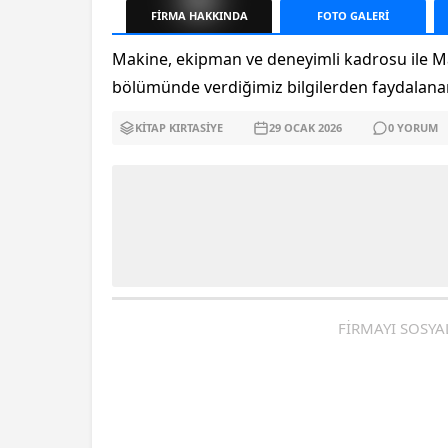
FİRMA
HAKKINDA
FOTO
GALERİ
Makine, ekipman ve deneyimli kadrosu ile M
bölümünde verdiğimiz bilgilerden faydalanarak
KITAP KIRTASIYE
29 OCAK
2026
0
YORUM
FİRMAYI SOSYA