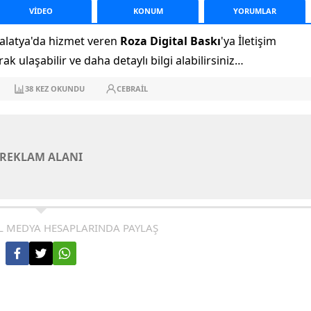
VİDEO
KONUM
YORUM
LAR
alatya'da hizmet veren
Roza Digital Baskı
'ya İletişim
 ulaşabilir ve daha detaylı bilgi alabilirsiniz…
38
KEZ OKUNDU
CEBRAIL
REKLAM ALANI
L MEDYA HESAPLARINDA PAYLAŞ