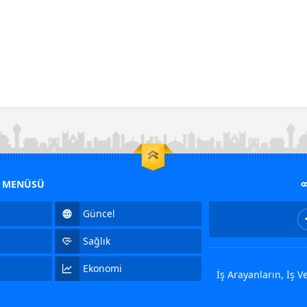
M MENÜSÜ
Güncel
Sağlık
Ekonomi
İş Arayanların, İş 