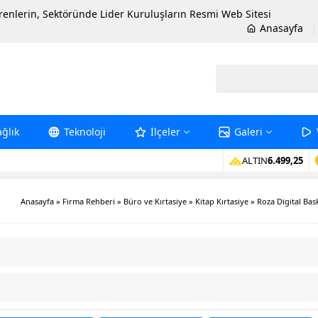
erenlerin, Sektöründe Lider Kuruluşların Resmi Web Sitesi
Anasayfa
ağlık
Teknoloji
İlçeler
Galeri
ALTIN
6.499,25
Anasayfa
»
Firma Rehberi
»
Büro ve Kırtasiye
»
Kitap Kırtasiye
»
Roza Digital Bas