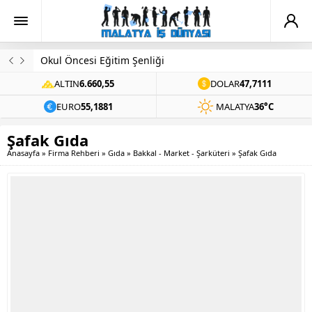
Evinde Ölü Bulundu
ALTIN
6.660,55
DOLAR
47,7111
EURO
55,1881
MALATYA
36°C
Şafak Gıda
Anasayfa
»
Firma Rehberi
»
Gıda
»
Bakkal - Market - Şarküteri
»
Şafak Gıda