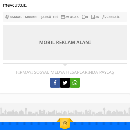
mevcuttur..
BAKKAL - MARKET - ŞARKÜTERI
29 OCAK
0
36
CEBRAIL
MOBİL REKLAM ALANI
FİRMAYI SOSYAL MEDYA HESAPLARINDA PAYLAŞ