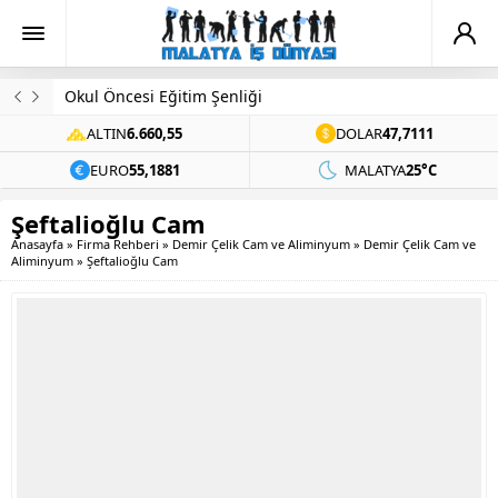
Okul Öncesi Eğitim Şenliği
ALTIN
6.660,55
DOLAR
47,7111
EURO
55,1881
MALATYA
25°C
Şeftalioğlu Cam
Anasayfa
»
Firma Rehberi
»
Demir Çelik Cam ve Aliminyum
»
Demir Çelik Cam ve
Aliminyum
»
Şeftalioğlu Cam