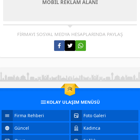
MOBİL REKLAM ALANI
FİRMAYI SOSYAL MEDYA HESAPLARINDA PAYLAŞ
KOLAY ULAŞIM MENÜSÜ
Firma Rehberi
Foto Galeri
Güncel
Kadınca