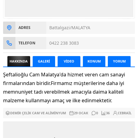
Battalgazi/MALATYA
ADRES
0422 238 3083
TELEFON
HAKKINDA
GALERİ
VİDEO
KONUM
YORUM
Şeftalioğlu Cam Malatya'da hizmet veren cam sanayi
firmalarından biridir.Firmamız müşterilerine daha iyi
memnuniyet tadı verebilmek amacıyla daima kaliteli
malzeme kullanmayı amaç ve ilke edinmektetir.
DEMIR ÇELIK CAM VE ALIMINYUM
29 OCAK
0
36
CEBRAIL