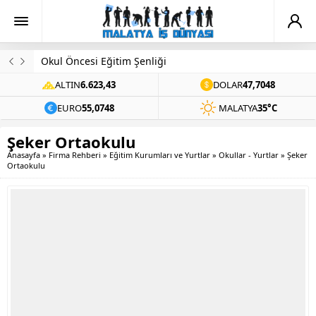
Evinde Ölü Bulundu
ALTIN
6.623,43
DOLAR
47,7048
EURO
55,0748
MALATYA
35°C
Şeker Ortaokulu
Anasayfa
»
Firma Rehberi
»
Eğitim Kurumları ve Yurtlar
»
Okullar - Yurtlar
»
Şeker
Ortaokulu