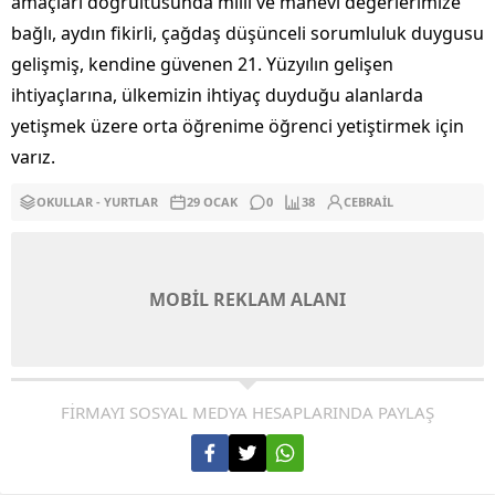
amaçları doğrultusunda milli ve manevi değerlerimize
bağlı, aydın fikirli, çağdaş düşünceli sorumluluk duygusu
gelişmiş, kendine güvenen 21. Yüzyılın gelişen
ihtiyaçlarına, ülkemizin ihtiyaç duyduğu alanlarda
yetişmek üzere orta öğrenime öğrenci yetiştirmek için
varız.
OKULLAR - YURTLAR
29 OCAK
0
38
CEBRAIL
MOBİL REKLAM ALANI
FİRMAYI SOSYAL MEDYA HESAPLARINDA PAYLAŞ