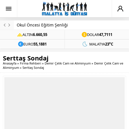
Okul Öncesi Eğitim Şenliği
ALTIN
6.660,55
DOLAR
47,7111
EURO
55,1881
MALATYA
23°C
Serttaş Sondaj
Anasayfa
»
Firma Rehberi
»
Demir Çelik Cam ve Aliminyum
»
Demir Çelik Cam ve
Aliminyum
»
Serttaş Sondaj