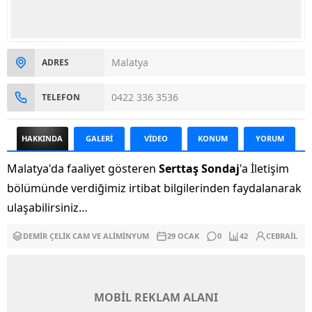
Malatya
ADRES
0422 336 3536
TELEFON
HAKKINDA
GALERİ
VİDEO
KONUM
YORUM
Malatya'da faaliyet gösteren
Serttaş Sondaj
'a İletişim
bölümünde verdiğimiz irtibat bilgilerinden faydalanarak
ulaşabilirsiniz…
DEMIR ÇELIK CAM VE ALIMINYUM
29 OCAK
0
42
CEBRAIL
MOBİL REKLAM ALANI