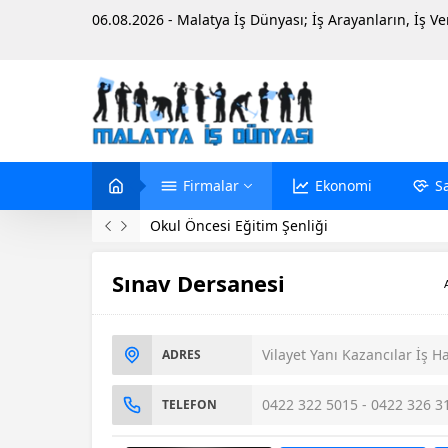
06.08.2026 - Malatya İş Dünyası; İş Arayanların, İş V
Firmalar
Ekonomi
S
Evinde Ölü Bulundu
Sınav Dersanesi
Vilayet Yanı Kazancılar İş H
ADRES
0422 322 5015 - 0422 326 3
TELEFON