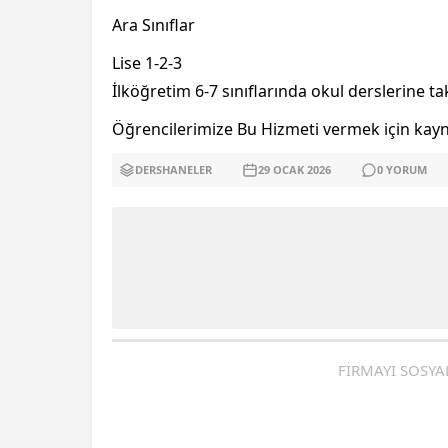
Ara Sınıflar
Lise 1-2-3
İlköğretim 6-7 sınıflarında okul derslerine t
Öğrencilerimize Bu Hizmeti vermek için kayn
DERSHANELER
29 OCAK
2026
0
YORUM
FİRMAYI SOSYA