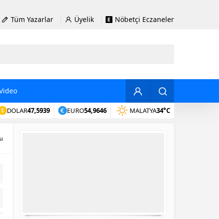
Tüm Yazarlar
Üyelik
Nöbetçi Eczaneler
Video
DOLAR
47,5939
EURO
54,9646
MALATYA
34°C
si