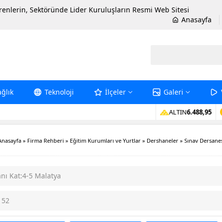
erenlerin, Sektöründe Lider Kuruluşların Resmi Web Sitesi
Anasayfa
ağlık
Teknoloji
İlçeler
Galeri
ALTIN
6.488,95
Anasayfa
»
Firma Rehberi
»
Eğitim Kurumları ve Yurtlar
»
Dershaneler
»
Sınav Dersane
anı Kat:4-5 Malatya
152