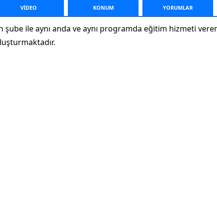
VİDEO
KONUM
YORUM
LAR
ın şube ile aynı anda ve aynı programda eğitim hizmeti vere
luşturmaktadır.