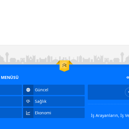
M MENÜSÜ
Güncel
Sağlık
Ekonomi
İş Arayanların, İş 