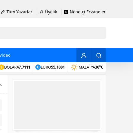
Tüm Yazarlar
Üyelik
Nöbetçi Eczaneler
Video
DOLAR
47,7111
EURO
55,1881
MALATYA
36°C
et