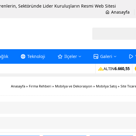
erenlerin, Sektöründe Lider Kuruluşların Resmi Web Sitesi
Anasayfa
ağlık
Teknoloji
İlçeler
Galeri
ALTIN
6.660,55
Anasayfa
»
Firma Rehberi
»
Mobilya ve Dekorasyon
»
Mobilya Satış
»
Site Ticar