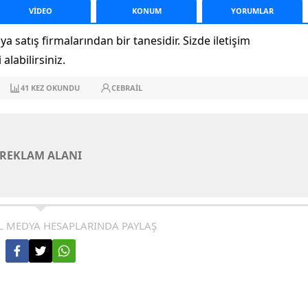
VİDEO
KONUM
YORUM
LAR
 satış firmalarından bir tanesidir. Sizde iletişim
alabilirsiniz.
41
KEZ OKUNDU
CEBRAIL
REKLAM ALANI
L MEDYA HESAPLARINDA PAYLAŞ