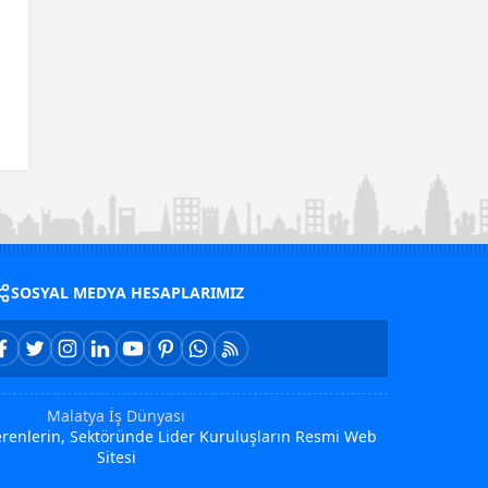
SOSYAL MEDYA HESAPLARIMIZ
Malatya İş Dünyası
Verenlerin, Sektöründe Lider Kuruluşların Resmi Web
Sitesi