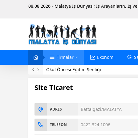
08.08.2026 - Malatya İş Dünyası; İş Arayanların, İş V
Firmalar
Ekonomi
S
Evinde Ölü Bulundu
Site Ticaret
Battalgazi/MALATYA
ADRES
0422 324 1006
TELEFON