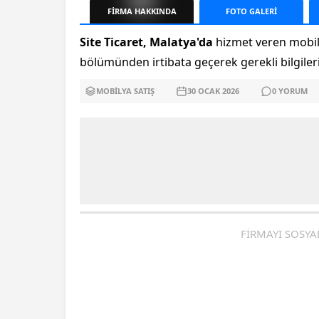
FİRMA
HAKKINDA
FOTO
GALERİ
Site Ticaret, Malatya'da
hizmet veren mobilya
bölümünden irtibata geçerek gerekli bilgileri 
MOBILYA SATIŞ
30 OCAK
2026
0
YORUM
FİRMAYI SOSYA