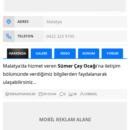
Malatya
ADRES
0422 323 9195
TELEFON
HAKKINDA
GALERİ
VİDEO
KONUM
YORUM
Malatya'da hizmet veren
Sümer Çay Ocağı
'na iletişim
bölümünde verdiğimiz bilgilerden faydalanarak
ulaşabilirsiniz…
KIRAATHANELER
29 OCAK
0
38
CEBRAIL
MOBİL REKLAM ALANI