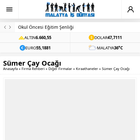
Okul Öncesi Eğitim Şenliği
ALTIN
6.660,55
DOLAR
47,7111
EURO
55,1881
MALATYA
36°C
Sümer Çay Ocağı
Anasayfa
»
Firma Rehberi
»
Diğer Firmalar
»
Kıraathaneler
»
Sümer Çay Ocağı