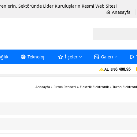
erenlerin, Sektöründe Lider Kuruluşların Resmi Web Sitesi
Anasayfa
ağlık
Teknoloji
İlçeler
Galeri
ALTIN
6.488,95
Anasayfa
»
Firma Rehberi
»
Elektrik Elektronik
»
Turan Elektron