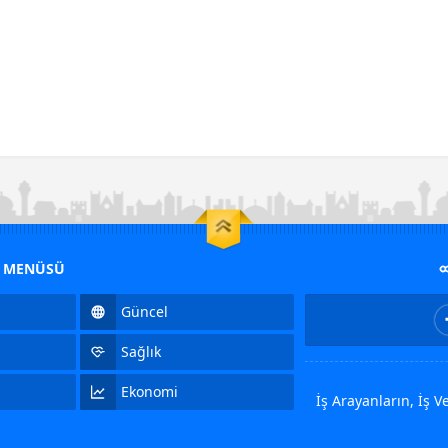
M MENÜSÜ
Güncel
Sağlık
Ekonomi
İş Arayanların, İş 