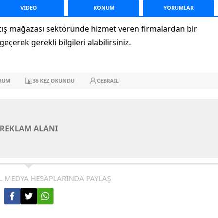
VİDEO
KONUM
YORUM
LAR
atış mağazası sektöründe hizmet veren firmalardan bir
eçerek gerekli bilgileri alabilirsiniz.
RUM
36
KEZ OKUNDU
CEBRAIL
REKLAM ALANI
L MEDYA HESAPLARINDA PAYLAŞ