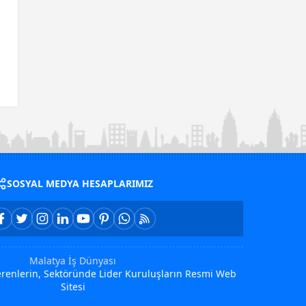
SOSYAL MEDYA HESAPLARIMIZ
Malatya İş Dünyası
Verenlerin, Sektöründe Lider Kuruluşların Resmi Web
Sitesi