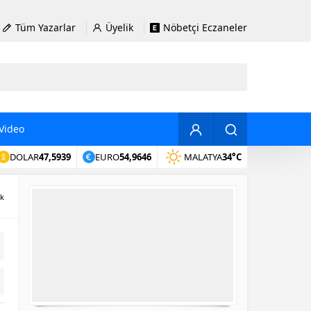
Tüm Yazarlar
Üyelik
Nöbetçi Eczaneler
Video
DOLAR
47,5939
EURO
54,9646
MALATYA
34°C
ik