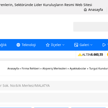
erenlerin, Sektöründe Lider Kuruluşların Resmi Web Sitesi
Anasayfa
ağlık
Teknoloji
İlçeler
Galeri
ALTIN
6.660,55
Anasayfa
»
Firma Rehberi
»
Alışveriş Merkezleri
»
Ayakkabıcılar
»
Turgut Kundur
ar Sok. No:6/A Merkez/MALATYA