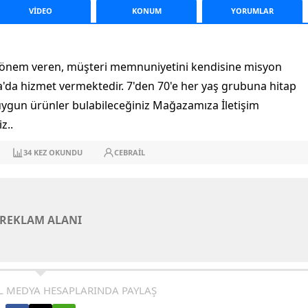
VİDEO
KONUM
YORUM
LAR
da önem veren, müşteri memnuniyetini kendisine misyon
a hizmet vermektedir. 7'den 70'e her yaş grubuna hitap
 uygun ürünler bulabileceğiniz Mağazamıza İletişim
z..
34
KEZ OKUNDU
CEBRAIL
REKLAM ALANI
L MEDYA HESAPLARINDA PAYLAŞ