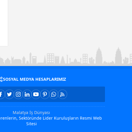
SOSYAL MEDYA HESAPLARIMIZ
Malatya İş Dünyası
Verenlerin, Sektöründe Lider Kuruluşların Resmi Web
Sitesi