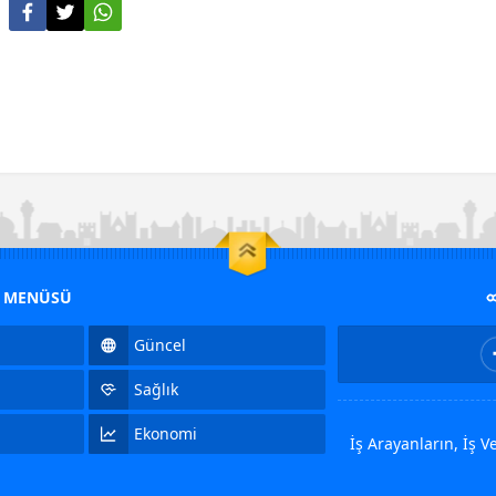
M MENÜSÜ
Güncel
Sağlık
Ekonomi
İş Arayanların, İş 