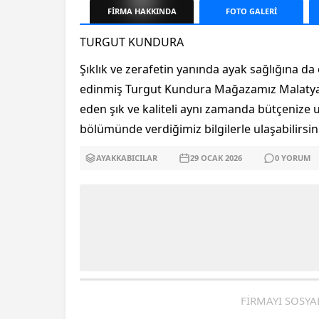
FİRMA
HAKKINDA
FOTO
GALERİ
TURGUT KUNDURA
Şıklık ve zerafetin yanında ayak sağlığına 
edinmiş Turgut Kundura Mağazamız Malatya'd
eden şık ve kaliteli aynı zamanda bütçenize
bölümünde verdiğimiz bilgilerle ulaşabilirsini
AYAKKABICILAR
29 OCAK
2026
0
YORUM
FİRMAYI SOSYA