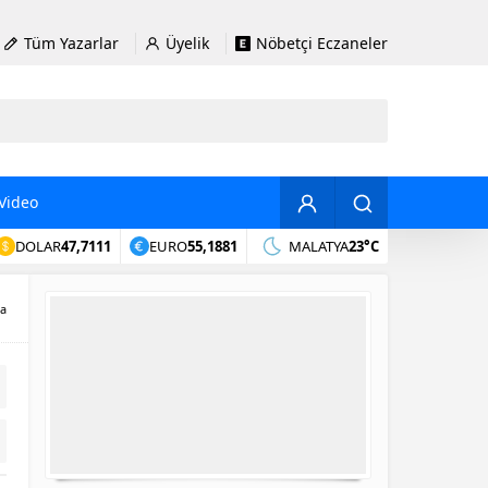
Tüm Yazarlar
Üyelik
Nöbetçi Eczaneler
Video
DOLAR
47,7111
EURO
55,1881
MALATYA
23°C
a