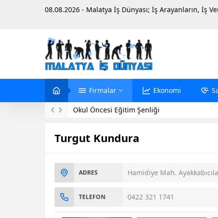
08.08.2026 - Malatya İş Dünyası; İş Arayanların, İş V
Firmalar
Ekonomi
S
Okul Öncesi Eğitim Şenliği
Turgut Kundura
Hamidiye Mah. Ayakkabıcıl
ADRES
0422 321 1741
TELEFON