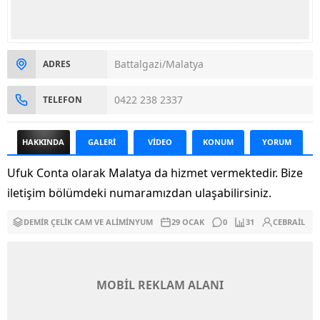
Battalgazi/Malatya
ADRES
0422 238 2337
TELEFON
HAKKINDA
GALERİ
VİDEO
KONUM
YORUM
Ufuk Conta olarak Malatya da hizmet vermektedir. Bize
iletişim bölümdeki numaramızdan ulaşabilirsiniz.
DEMIR ÇELIK CAM VE ALIMINYUM
29 OCAK
0
31
CEBRAIL
MOBİL REKLAM ALANI