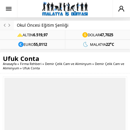
Evinde Ölü Bulundu
ALTIN
6.519,97
DOLAR
47,7025
EURO
55,0112
MALATYA
22°C
Ufuk Conta
Anasayfa
»
Firma Rehberi
»
Demir Çelik Cam ve Aliminyum
»
Demir Çelik Cam ve
Aliminyum
»
Ufuk Conta