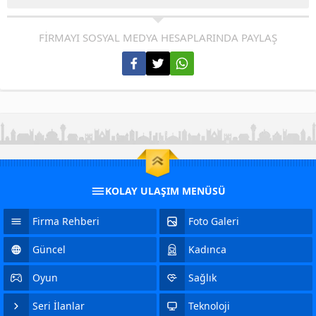
FİRMAYI SOSYAL MEDYA HESAPLARINDA PAYLAŞ
KOLAY ULAŞIM MENÜSÜ
Firma Rehberi
Foto Galeri
Güncel
Kadınca
Oyun
Sağlık
Seri İlanlar
Teknoloji