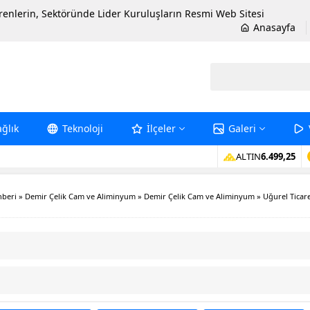
erenlerin, Sektöründe Lider Kuruluşların Resmi Web Sitesi
Anasayfa
ağlık
Teknoloji
İlçeler
Galeri
ALTIN
6.499,25
hberi
»
Demir Çelik Cam ve Aliminyum
»
Demir Çelik Cam ve Aliminyum
»
Uğurel Ticar