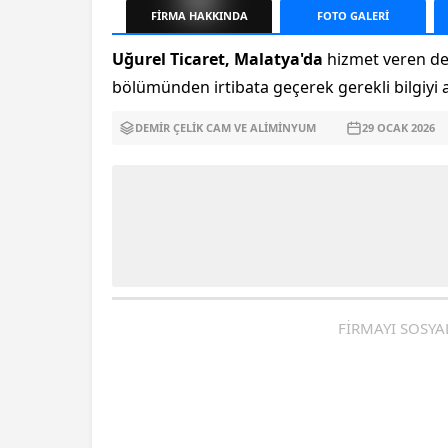
FİRMA
HAKKINDA
FOTO
GALERİ
Uğurel Ticaret, Malatya'da
hizmet veren dem
bölümünden irtibata geçerek gerekli bilgiyi al
DEMIR ÇELIK CAM VE ALIMINYUM
29 OCAK
2026
FİRMAYI SOSYA