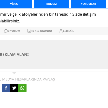
VİDEO
KONUM
YORUM
LAR
ir ve çelik atölyelerinden bir tanesidir. Sizde iletişim
abilirsiniz.
0
YORUM
40
KEZ OKUNDU
CEBRAIL
REKLAM ALANI
L MEDYA HESAPLARINDA PAYLAŞ