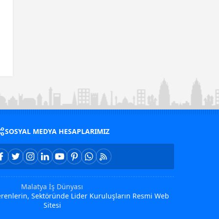
SOSYAL MEDYA HESAPLARIMIZ
Malatya İş Dünyası
Verenlerin, Sektöründe Lider Kuruluşların Resmi Web
Sitesi