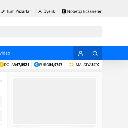
Tüm Yazarlar
Üyelik
Nöbetçi Eczaneler
Video
DOLAR
47,5921
EURO
54,9747
MALATYA
34°C
et