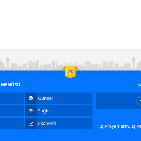
M MENÜSÜ
Güncel
Sağlık
Ekonomi
İş Arayanların, İş 