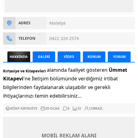
Malatya
ADRES
0422 324 2574
TELEFON
HAKKINDA
GALERİ
VİDEO
KONUM
YORUM
alanında faaliyet gösteren
Ümmet
Kırtasiye ve Kitapevleri
Kitapevi
'ne İletişim bölümünde verdiğimiz irtibat
bilgilerinden faydalanarak ulaşabilir ve gerekli
ihtiyaçlarınızı temin edebilirsiniz…
KITAP KIRTASIYE
29 OCAK
0
32
CEBRAIL
MOBİL REKLAM ALANI