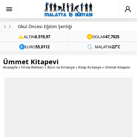
Okul Öncesi Eğitim Şenliği
ALTIN
6.519,97
DOLAR
47,7025
EURO
55,0112
MALATYA
22°C
Ümmet Kitapevi
Anasayfa
»
Firma Rehberi
»
Büro ve Kırtasiye
»
Kitap Kırtasiye
»
Ümmet Kitapevi