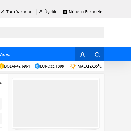
Tüm Yazarlar
Üyelik
Nöbetçi Eczaneler
Video
DOLAR
47,6961
EURO
55,1808
MALATYA
35°C
a