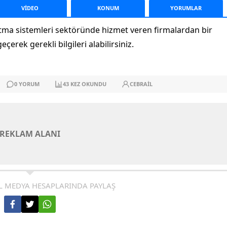
VİDEO
KONUM
YORUM
LAR
utma sistemleri sektöründe hizmet veren firmalardan bir
çerek gerekli bilgileri alabilirsiniz.
0
YORUM
43
KEZ OKUNDU
CEBRAIL
REKLAM ALANI
L MEDYA HESAPLARINDA PAYLAŞ