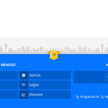
M MENÜSÜ
Güncel
Sağlık
Ekonomi
İş Arayanların, İş 