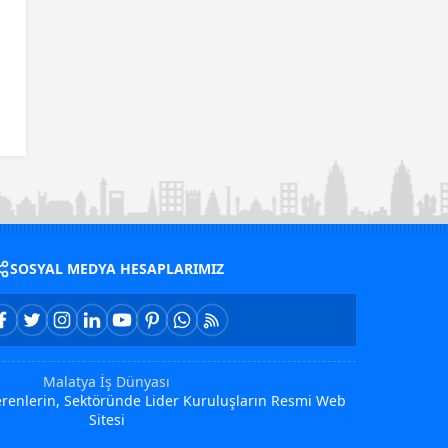
SOSYAL MEDYA HESAPLARIMIZ
Malatya İş Dünyası
Verenlerin, Sektöründe Lider Kuruluşların Resmi Web
Sitesi