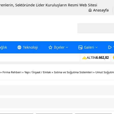
erenlerin, Sektöründe Lider Kuruluşların Resmi Web Sitesi
Anasayfa
ağlık
Teknoloji
İlçeler
Galeri
ALTIN
6.662,82
»
Firma Rehberi
»
Yapı / İnşaat / Emlak
»
Isıtma ve Soğutma Sistemleri
»
Umut Soğutm