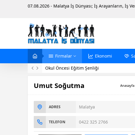
07.08.2026 - Malatya İş Dünyası; İş Arayanların, İş V
Firmalar
Ekonomi
S
Evinde Ölü Bulundu
Umut Soğutma
Anasayfa
Malatya
ADRES
0422 325 2766
TELEFON