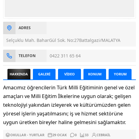
ADRES
Selçuklu Mah. BaharGül Sok. No:27Battalgazi/MALATYA
0422 311 65 64
TELEFON
HAKKINDA
GALERİ
VİDEO
KONUM
YORUM
Amacımız öğrencilerin Türk Milli Eğitiminin genel ve özel
amaçları ve Milli Eğitim İlkelerine uygun olarak; gelişen
teknolojiyi yakından izleyerek ve kültürümüzden gelen
yöresel işlerin yaşatılmasını; iş ve hizmet sektörüne
uygun üretken bireyler haline gelmesini sağlamaktır.
OKULLAR - YURTLAR
29 OCAK
0
33
CEBRAIL