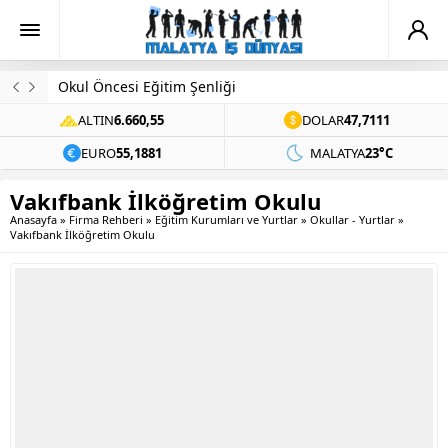
Okul Öncesi Eğitim Şenliği
ALTIN
6.660,55
DOLAR
47,7111
EURO
55,1881
MALATYA
23°C
Vakıfbank İlköğretim Okulu
Anasayfa
»
Firma Rehberi
»
Eğitim Kurumları ve Yurtlar
»
Okullar - Yurtlar
»
Vakıfbank İlköğretim Okulu