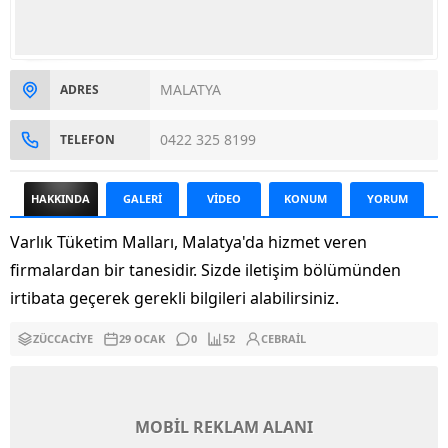
MALATYA
ADRES
0422 325 8199
TELEFON
HAKKINDA
GALERİ
VİDEO
KONUM
YORUM
Varlık Tüketim Malları, Malatya'da hizmet veren
firmalardan bir tanesidir. Sizde iletişim bölümünden
irtibata geçerek gerekli bilgileri alabilirsiniz.
ZÜCCACIYE
29 OCAK
0
52
CEBRAIL
MOBİL REKLAM ALANI