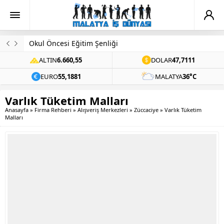
Okul Öncesi Eğitim Şenliği
ALTIN
6.660,55
DOLAR
47,7111
EURO
55,1881
MALATYA
36°C
Varlık Tüketim Malları
Anasayfa
»
Firma Rehberi
»
Alışveriş Merkezleri
»
Züccaciye
»
Varlık Tüketim
Malları