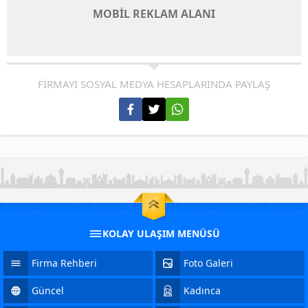
MOBİL REKLAM ALANI
FİRMAYI SOSYAL MEDYA HESAPLARINDA PAYLAŞ
KOLAY ULAŞIM MENÜSÜ
Firma Rehberi
Foto Galeri
Güncel
Kadınca