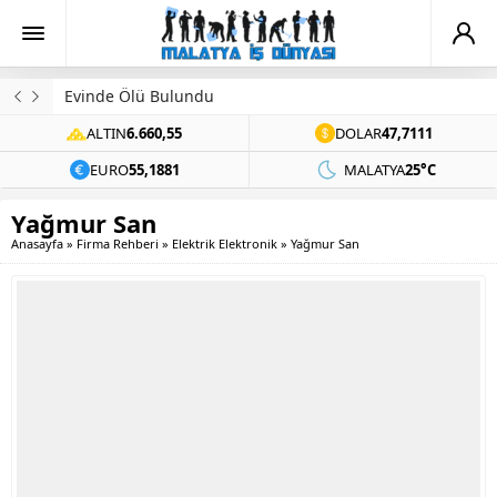
Evinde Ölü Bulundu
ALTIN
6.660,55
DOLAR
47,7111
EURO
55,1881
MALATYA
25°C
Yağmur San
Anasayfa
»
Firma Rehberi
»
Elektrik Elektronik
»
Yağmur San