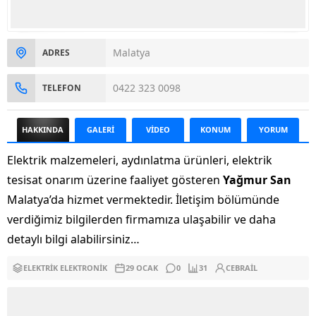
Malatya
ADRES
0422 323 0098
TELEFON
HAKKINDA
GALERİ
VİDEO
KONUM
YORUM
Elektrik malzemeleri, aydınlatma ürünleri, elektrik
tesisat onarım üzerine faaliyet gösteren
Yağmur San
Malatya’da hizmet vermektedir. İletişim bölümünde
verdiğimiz bilgilerden firmamıza ulaşabilir ve daha
detaylı bilgi alabilirsiniz…
ELEKTRIK ELEKTRONIK
29 OCAK
0
31
CEBRAIL