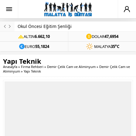
Okul Öncesi Eğitim Şenliği
ALTIN
6.662,10
DOLAR
47,6954
EURO
55,1824
MALATYA
35°C
Yapı Teknik
Anasayfa
»
Firma Rehberi
»
Demir Çelik Cam ve Aliminyum
»
Demir Çelik Cam ve
Aliminyum
»
Yapı Teknik