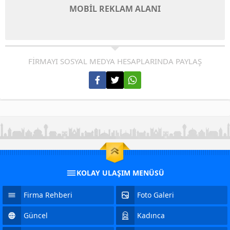
MOBİL REKLAM ALANI
FİRMAYI SOSYAL MEDYA HESAPLARINDA PAYLAŞ
KOLAY ULAŞIM MENÜSÜ
Firma Rehberi
Foto Galeri
Güncel
Kadınca