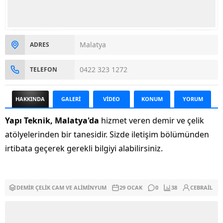
Malatya
ADRES
0422 323 1272
TELEFON
HAKKINDA
GALERİ
VİDEO
KONUM
YORUM
Yapı Teknik, Malatya'da
hizmet veren demir ve çelik
atölyelerinden bir tanesidir. Sizde iletişim bölümünden
irtibata geçerek gerekli bilgiyi alabilirsiniz.
DEMIR ÇELIK CAM VE ALIMINYUM
29 OCAK
0
38
CEBRAIL