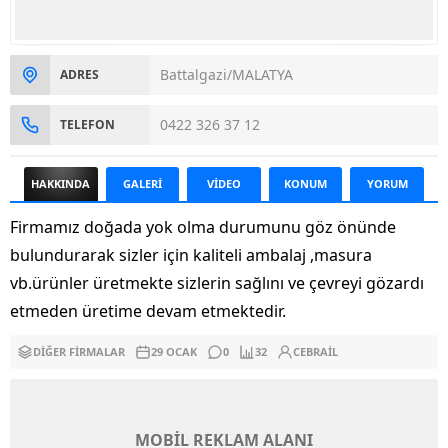
Battalgazi/MALATYA
ADRES
0422 326 37 12
TELEFON
HAKKINDA
GALERİ
VİDEO
KONUM
YORUM
Firmamız doğada yok olma durumunu göz önünde
bulundurarak sizler için kaliteli ambalaj ,masura
vb.ürünler üretmekte sizlerin sağlını ve çevreyi gözardı
etmeden üretime devam etmektedir.
DIĞER FIRMALAR
29 OCAK
0
32
CEBRAIL
MOBİL REKLAM ALANI