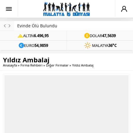
Evinde Ölü Bulundu
ALTIN
6.496,95
DOLAR
47,5639
EURO
54,9859
MALATYA
36°C
Yıldız Ambalaj
Anasayfa
»
Firma Rehberi
»
Diğer Firmalar
»
Yıldız Ambalaj