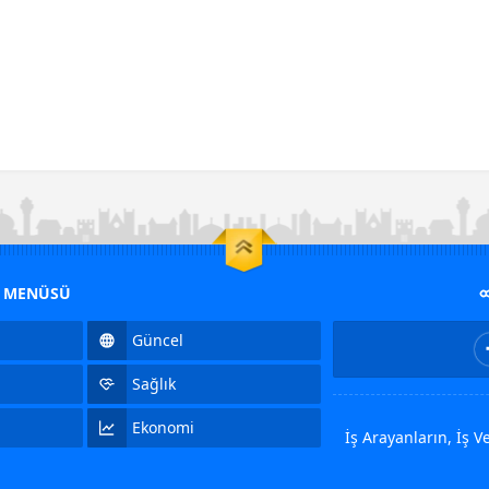
M MENÜSÜ
Güncel
Sağlık
Ekonomi
İş Arayanların, İş 