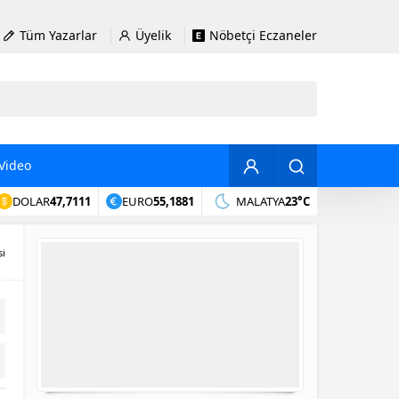
Tüm Yazarlar
Üyelik
Nöbetçi Eczaneler
Video
DOLAR
47,7111
EURO
55,1881
MALATYA
23°C
si