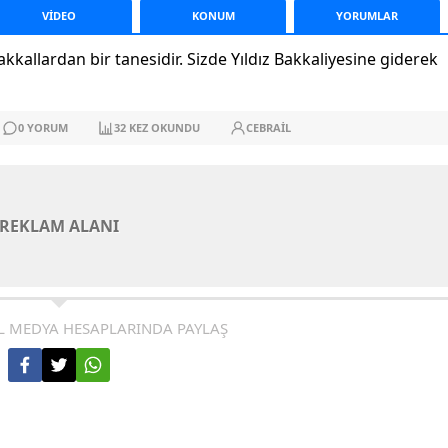
VİDEO
KONUM
YORUM
LAR
kkallardan bir tanesidir. Sizde Yıldız Bakkaliyesine giderek
0
YORUM
32
KEZ OKUNDU
CEBRAIL
REKLAM ALANI
L MEDYA HESAPLARINDA PAYLAŞ