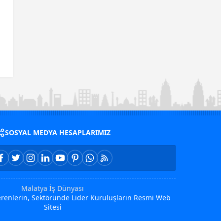
SOSYAL MEDYA HESAPLARIMIZ
Malatya İş Dünyası
Verenlerin, Sektöründe Lider Kuruluşların Resmi Web
Sitesi