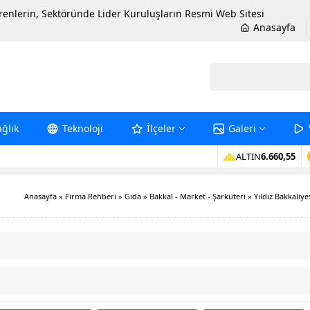
erenlerin, Sektöründe Lider Kuruluşların Resmi Web Sitesi
Anasayfa
ağlık
Teknoloji
İlçeler
Galeri
ALTIN
6.660,55
Anasayfa
»
Firma Rehberi
»
Gıda
»
Bakkal - Market - Şarküteri
»
Yıldız Bakkaliye