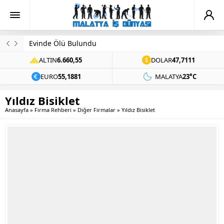
Evinde Ölü Bulundu
ALTIN
6.660,55
DOLAR
47,7111
EURO
55,1881
MALATYA
23°C
Yıldız Bisiklet
Anasayfa
»
Firma Rehberi
»
Diğer Firmalar
»
Yıldız Bisiklet