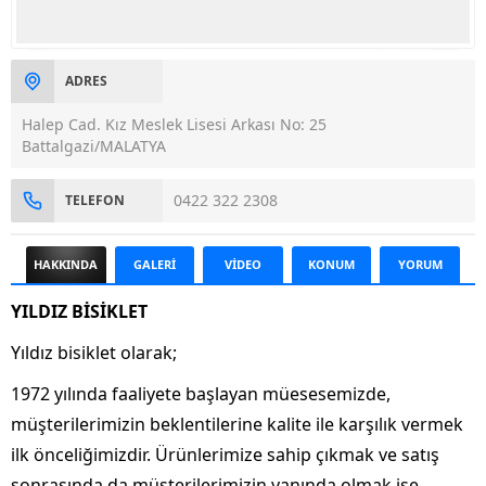
ADRES
Halep Cad. Kız Meslek Lisesi Arkası No: 25
Battalgazi/MALATYA
0422 322 2308
TELEFON
HAKKINDA
GALERİ
VİDEO
KONUM
YORUM
YILDIZ BİSİKLET
Yıldız bisiklet olarak;
1972 yılında faaliyete başlayan müesesemizde,
müşterilerimizin beklentilerine kalite ile karşılık vermek
ilk önceliğimizdir. Ürünlerimize sahip çıkmak ve satış
sonrasında da müşterilerimizin yanında olmak ise