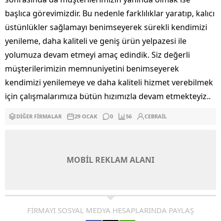
başlıca görevimizdir. Bu nedenle farklılıklar yaratıp, kalıcı
üstünlükler sağlamayı benimseyerek sürekli kendimizi
yenileme, daha kaliteli ve geniş ürün yelpazesi ile
yolumuza devam etmeyi amaç edindik. Siz değerli
müşterilerimizin memnuniyetini benimseyerek
kendimizi yenilemeye ve daha kaliteli hizmet verebilmek
için çalışmalarımıza bütün hızımızla devam etmekteyiz..
DIĞER FIRMALAR
29 OCAK
0
56
CEBRAIL
MOBİL REKLAM ALANI
FİRMAYI SOSYAL MEDYA HESAPLARINDA PAYLAŞ