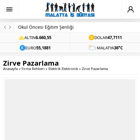
Okul Öncesi Eğitim Şenliği
ALTIN
6.660,55
DOLAR
47,7111
EURO
55,1881
MALATYA
36°C
Zirve Pazarlama
Anasayfa
»
Firma Rehberi
»
Elektrik Elektronik
»
Zirve Pazarlama