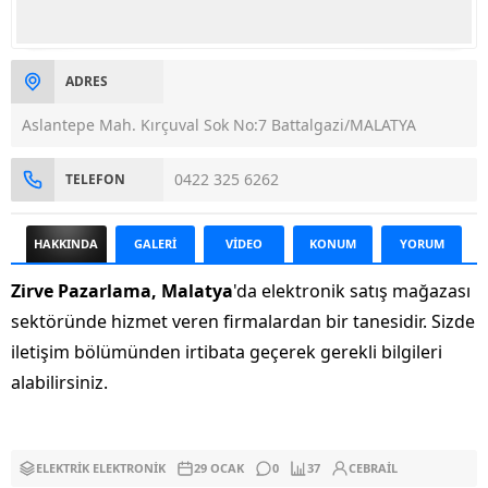
ADRES
Aslantepe Mah. Kırçuval Sok No:7 Battalgazi/MALATYA
0422 325 6262
TELEFON
HAKKINDA
GALERİ
VİDEO
KONUM
YORUM
Zirve Pazarlama, Malatya
'da elektronik satış mağazası
sektöründe hizmet veren firmalardan bir tanesidir. Sizde
iletişim bölümünden irtibata geçerek gerekli bilgileri
alabilirsiniz.
ELEKTRIK ELEKTRONIK
29 OCAK
0
37
CEBRAIL